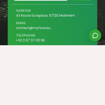
ADRESSE
43 Route Ecospace, 67120 Molsheim
EMAIL
contact@myfood.eu
TÉLÉPHONE
+33 3 67 37 00 56
LIENS
> Espace Presse
> Une équipe en mission
> Nous rejoindre
> Nous contacter
> Partenaires
JURIDIQUE
> Conditions générales de vente
> Confidentialité