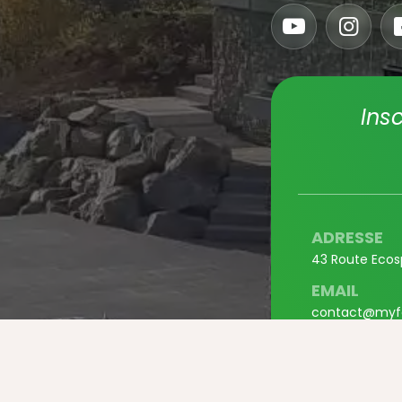
Ins
ADRESSE
43 Route Ecos
EMAIL
contact@myf
TÉLÉPHON
+33 3 67 37 0