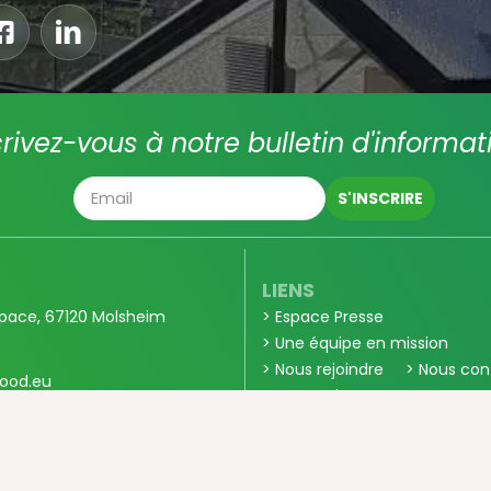
crivez-vous à notre bulletin d'informat
LIENS
pace, 67120 Molsheim
> Espace Presse
> Une équipe en mission
> Nous rejoindre
> Nous con
ood.eu
> Partenaires
E
JURIDIQUE
0 56
> Conditions générales de ve
> Confidentialité