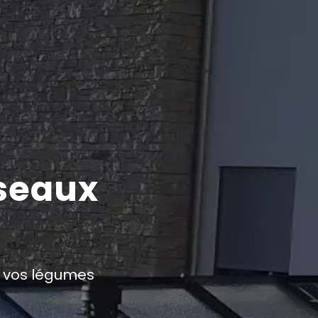
éseaux
r vos légumes