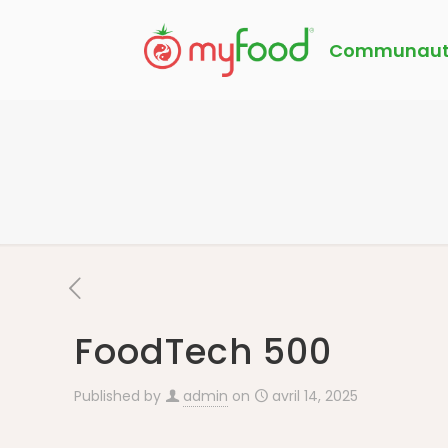
Communaut
FoodTech 500
Published by
admin
on
avril 14, 2025