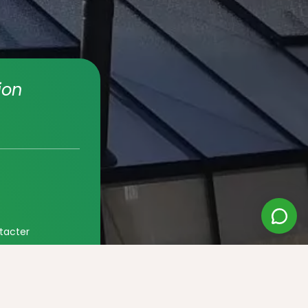
ion
tacter
nte