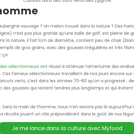
Cultures dans des tours verticales Zipgrow
l’homme
ubergine sauvage ? Un melon trouvé dans la nature ? Des harico
rigine) n’est pas plus grande qu’une balle de golf, est pleine de 
s la nature, il fait 1cm de diamètre, contient peu de chair (bl
 remplis de gros grains, avec des gousses irrégulières et très filan
 ça.
 des sélectionneurs
ont réussi à atténuer l’amertume des endive
ui. Ces fameux sélectionneurs travaillent de nos jours encore su
aricots verts, c’est dans les années 70-80 qu’on a progressé : de 
des gousses qui restent tendres plus longtemps et qui évitent l
Sans la main de l’homme, nous n’en serions pas là aujourd’hui ni
 la récolte jouent un rôle prépondérant dans le goût de nos légu
Je me lance dans la culture avec Myfood