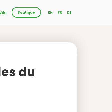
iki
Boutique
EN
FR
DE
les du