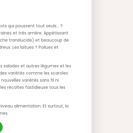
ts qui poussent tout seuls… ?
graines et très amère. Appétissant
anche translucide) et beaucoup de
dreux. Les laitues ? Poilues et
s salades et autres légumes et les
r des variétés comme les scaroles
nouvelles variétés sans fil ni
es récoltes fastidieuse tous les
veau alimentation. Et surtout, la
mes.