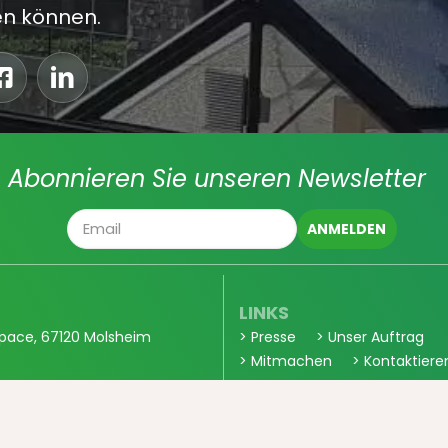
n können.
Abonnieren Sie unseren Newsletter
LINKS
pace, 67120 Molsheim
> Presse
> Unser Auftrag
> Mitmachen
> Kontaktiere
> Partner
ood.eu
LEGAL
> Allgemeine Verkaufsbedin