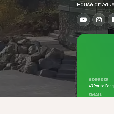
Hause anbaue
ADRESSE
43 Route Ecos
EMAIL
contact@myf
TELEFON