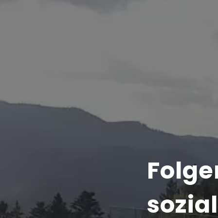
Folge
sozia