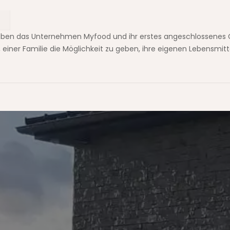
haben das Unternehmen Myfood und ihr erstes angeschlossenes 
, einer Familie die Möglichkeit zu geben, ihre eigenen Lebensmit