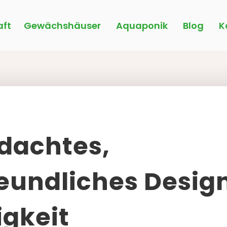
ft
Gewächshäuser
Aquaponik
Blog
K
dachtes,
eundliches Design
igkeit